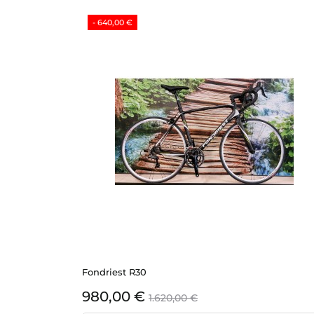
- 640,00 €
Fondriest R30
Preis
Verkaufspreis
980,00 €
1.620,00 €