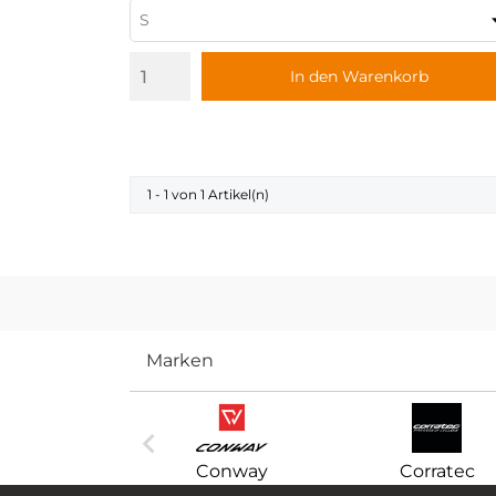
In den Warenkorb
1 - 1 von 1 Artikel(n)
Marken

eppenwolf
Conway
Corratec