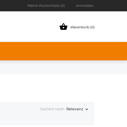
Meine Wunschliste (
0
)
Anmelden

Warenkorb (0)
Sortiert nach:
Relevanz
