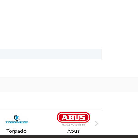

Torpado
Abus
BRN